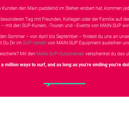
en Kunden den Main paddelnd im Stehen erobert hat, kommen jed
n besonderen Tag mit Freunden, Kollegen oder der Familie auf d
st – mit den SUP-Kursen, -Touren und –Events von MAIN-SUP wi
eden Sommer – von April bis September – findest du uns an uns
t Du Dir im
SUP-Verleih
von MAIN-SUP Equipment ausleihen und 
Geschenk? Mit den
MAIN-SUP-Gutscheinen
verschenkst du das ult
a million ways to surf, and as long as you're smiling you're doin