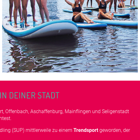
IN DEINER STADT
t, Offenbach, Aschaffenburg, Mainflingen und Seligenstadt
test.
ddling (SUP) mittlerweile zu einem
Trendsport
geworden, der