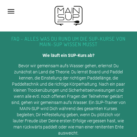
Toggle
KURS BUCHEN
navigation
FAQ - ALLES WAS DU RUND UM DIE SUP-KURSE VON
MAIN-SUP WISSEN MUSST
Wie läuft ein SUP-Kurs ab?
Bevor wir gemeinsam aufs Wasser gehen, erlernst Du
zunächst an Land die Theorie. Du lernst Board und Paddel
kennen, die Einstellung der richtigen Paddellänge, die
Paddeltechnik und die richtige Körperhaltung. Nach ein paar
kleinen Trockenübungen und Sicherheitseinweisungen und
wenn alle evtl. noch offenen Fragen der Teilnehmer geklärt
sind, gehen wir gemeinsam aufs Wasser. Ein SUP-Trainer von
MAIN-SUP wird Dich während des gesamten Kurses
begleiten; Dir Hilfestellung geben, wenn Du plötzlich vor
lauter Freude über Deine ersten Erfolge vergessen hast, wie
man rückwärts paddelt oder wie man einer renitenten Ente
ausweicht.