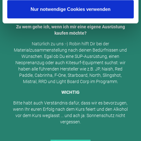
Material für die Urlaubsreise oder den Wochenend-Trip
Nur notwendige Cookies verwenden
auszuleihen. Sprich uns einfach an, an der Station, per E-Mail
(
info@main-sup.de
) oder per Telefon (0160-90561657).
Zu wem gehe ich, wenn ich mir eine eigene Ausrüstung
kaufen möchte?
Natürlich zu uns :-) Robin hilft Dir bei der
Materialzusammenstellung nach deinen Bedürfnissen und
Wünschen. Egal ob Du eine SUP-Ausrüstung, einen
Neoprenanzug oder auch Kitesurf-Equipment suchst: wir
haben alle führenden Hersteller wie z.B. JP, Naish, Red
Paddle, Cabrinha, F-One, Starboard, North, Slingshot,
Mistral, RRD und Light Board Corp im Programm.
WICHTIG
Bitte habt auch Verständnis dafür, dass wir es bevorzugen,
wenn Ihr euren Erfolg nach dem Kurs feiert und den Alkohol
vor dem Kurs weglasst ... und ach ja: Sonnenschutz nicht
vergessen.