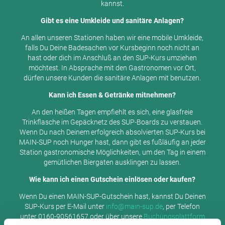
kannst.
Gibt es eine Umkleide und sanitäre Anlagen?
An allen unseren Stationen haben wir eine mobile Umkleide,
falls Du Deine Badesachen vor Kursbeginn noch nicht an
hast oder dich im Anschluß an den SUP-Kurs umziehen
möchtest. In Absprache mit den Gastronomen vor Ort,
dürfen unsere Kunden die sanitäre Anlagen mit benutzen.
Kann ich Essen & Getränke mitnehmen?
An den heißen Tagen empfiehlt es sich, eine glasfreie
Trinkflasche im Gepäcknetz des SUP-Boards zu verstauen.
Wenn Du nach Deinem erfolgreich absolvierten SUP-Kurs bei
MAIN-SUP noch Hunger hast, dann gibt es fußläufig an jeder
Station gastronomische Möglichkeiten, um den Tag in einem
gemütlichen Biergaten ausklingen zu lassen.
Wie kann ich einen Gutschein einlösen oder kaufen?
Wenn Du einen MAIN-SUP-Gutschein hast, kannst Du Deinen
SUP-Kurs per E-Mail unter
info@main-sup.de
, per Telefon
unter 0160-90561657 oder über unsere
Buchungsplattform