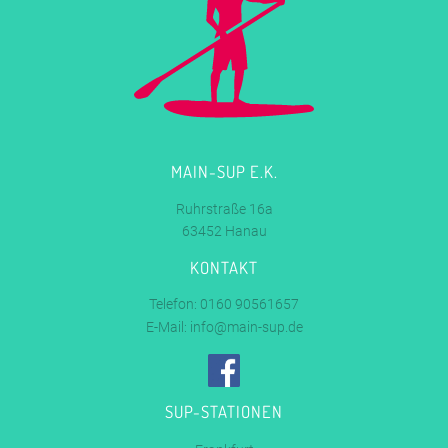
MAIN-SUP E.K.
Ruhrstraße 16a
63452 Hanau
KONTAKT
Telefon: 0160 90561657
E-Mail:
info@main-sup.de
SUP-STATIONEN