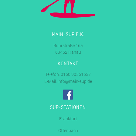
MAIN-SUP E.K.
Ruhrstraße 16a
63452 Hanau
KONTAKT
Telefon: 0160 90561657
E-Mail:
info@main-sup.de
SUP-STATIONEN
Frankfurt
Offenbach