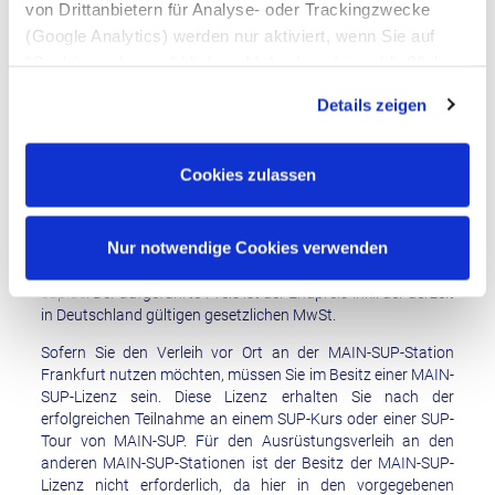
Die Buchung eines SUP-Events (Firmen-Incentive,
von Drittanbietern für Analyse- oder Trackingzwecke
Kindergeburtstag, ect.) ist aufgrund der individuellen
(Google Analytics) werden nur aktiviert, wenn Sie auf
Wünsche der Teilnehmer nicht über das Buchungssystem
"Cookies zulassen" klicken. Mehr dazu (einschließlich
möglich. Zur Buchung eines Events bitten wir um
der Möglichkeit, die Einwilligungserklärung zu widerrufen)
Kontaktaufnahme per Email oder Telefon um den Termin und
Details zeigen
de Einzelheiten zu besprechen.
erfahren Sie in unserer
Datenschutzerklärung
—
Impressum
.
Cookies zulassen
SUP-Material ausleihen
Gegen eine Leihgebühr verleiht MAIN-SUP SUP-
Nur notwendige Cookies verwenden
Ausrüstungen. Die jeweils gültigen Preise für den
Materialverleih finden Sie auf der Website
www.main-
sup.de
. Der aufgeführte Preis ist der Endpreis inkl. der derzeit
in Deutschland gültigen gesetzlichen MwSt.
Sofern Sie den Verleih vor Ort an der MAIN-SUP-Station
Frankfurt nutzen möchten, müssen Sie im Besitz einer MAIN-
SUP-Lizenz sein. Diese Lizenz erhalten Sie nach der
erfolgreichen Teilnahme an einem SUP-Kurs oder einer SUP-
Tour von MAIN-SUP. Für den Ausrüstungsverleih an den
anderen MAIN-SUP-Stationen ist der Besitz der MAIN-SUP-
Lizenz nicht erforderlich, da hier in den vorgegebenen