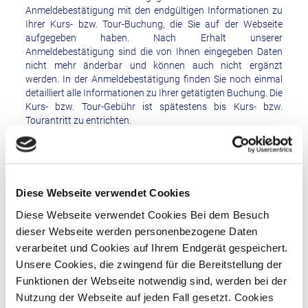
Anmeldebestätigung mit den endgültigen Informationen zu
Ihrer Kurs- bzw. Tour-Buchung, die Sie auf der Webseite
aufgegeben haben. Nach Erhalt unserer
Anmeldebestätigung sind die von Ihnen eingegeben Daten
nicht mehr änderbar und können auch nicht ergänzt
werden. In der Anmeldebestätigung finden Sie noch einmal
detailliert alle Informationen zu Ihrer getätigten Buchung. Die
Kurs- bzw. Tour-Gebühr ist spätestens bis Kurs- bzw.
Tourantritt zu entrichten.
Sollten Sie zum angemeldeten Kurs / zur angemeldeten Tour
nicht oder nicht rechtzeitig 15 Minuten vor Beginn des
Kurses / der Tour erscheinen, ist die Kurs- bzw. Tourgebühr
trotzdem fällig. Sofern diese bereits vorab per Überweisung
Diese Webseite verwendet Cookies
entrichtet wurde, ist eine Erstattung ausgeschlossen. Sofern
diese bis Kurs- / Tourbeginn noch nicht entrichtet wurde,
Diese Webseite verwendet Cookies Bei dem Besuch
behält sich MAIN-SUP das Recht vor, einen Schadensersatz
dieser Webseite werden personenbezogene Daten
in Höhe der fälligen Kurs-/Tourgebühr zu verlangen.
verarbeitet und Cookies auf Ihrem Endgerät gespeichert.
Unsere Cookies, die zwingend für die Bereitstellung der
Funktionen der Webseite notwendig sind, werden bei der
SUP-Event buchen
Nutzung der Webseite auf jeden Fall gesetzt. Cookies